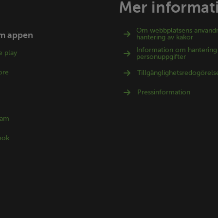
Mer informat
Om webbplatsens använd
m appen
hantering av kakor
Information om hantering
 play
personuppgifter
ore
Tillgänglighetsredogörels
Pressinformation
ram
ook