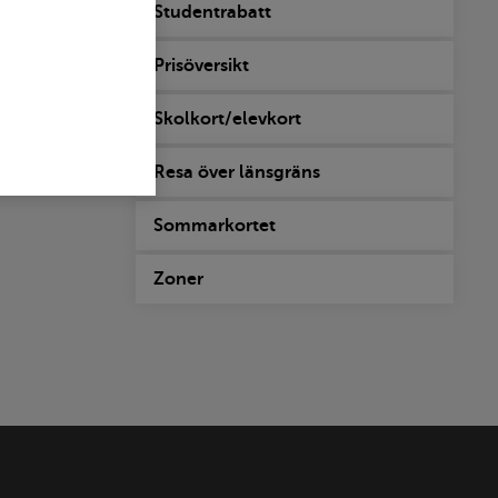
Studentrabatt
Prisöversikt
Skolkort/elevkort
Resa över länsgräns
Sommarkortet
Zoner