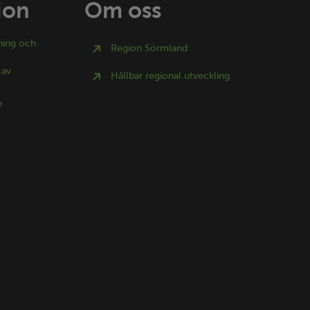
ion
Om oss
ning och
Region Sörmland
 av
Hållbar regional utveckling
e