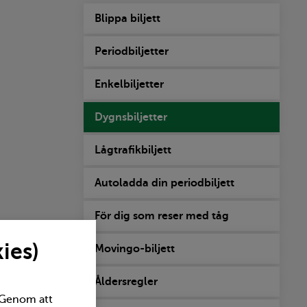
Blippa biljett
Periodbiljetter
Enkelbiljetter
Dygnsbiljetter
Lågtrafikbiljett
Autoladda din periodbiljett
För dig som reser med tåg
ies)
Movingo-biljett
Åldersregler
. Genom att