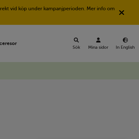
Stän
a direkt vid köp under kampanjperioden. Mer info om
ceresor
Sök
Mina sidor
In English