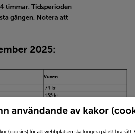
 24 timmar. Tidsperioden
örsta gången. Notera att
cember 2025:
Vuxen
74 kr
155 kr
n användande av kakor (cook
och med prisjusteringen i december 2025 på grund
kor (cookies) för att webbplatsen ska fungera på ett bra sätt