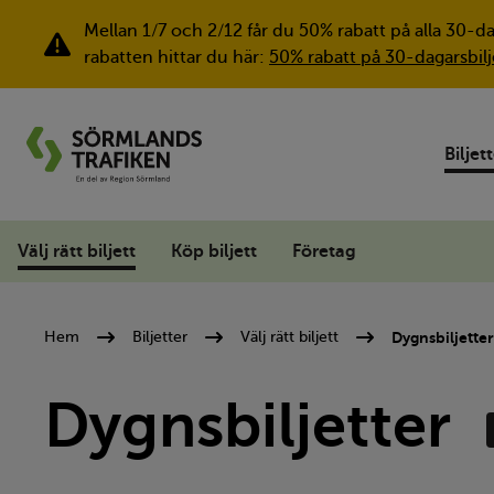
Mellan 1/7 och 2/12 får du 50% rabatt på alla 30-d
Viktig information
rabatten hittar du här:
50% rabatt på 30-dagarsbilj
Biljet
Välj rätt biljett
Köp biljett
Företag
Dygnsbiljetter
Hem
Biljetter
Välj rätt biljett
Dygnsbiljetter