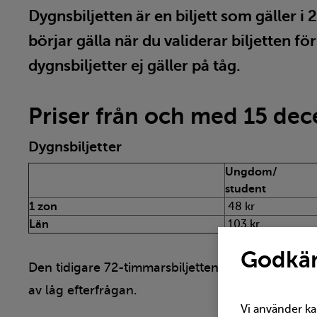
Dygnsbiljetten är en biljett som gäller i
börjar gälla när du validerar biljetten f
dygnsbiljetter ej gäller på tåg.
Priser från och med 15 de
Dygnsbiljetter
Ungdom/
student
1 zon
48 kr
Län
103 kr
Godkän
Den tidigare 72-timmarsbiljetten avskaffades i 
av låg efterfrågan.
Vi använder ka