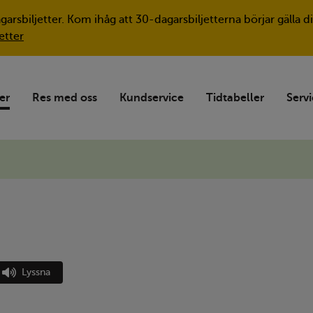
agarsbiljetter. Kom ihåg att 30-dagarsbiljetterna börjar gäll
etter
ter
Res med oss
Kundservice
Tidtabeller
Servi
Lyssna