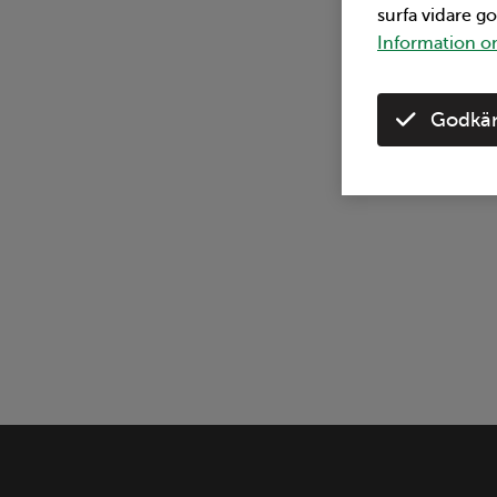
surfa vidare g
Information om
Godkän