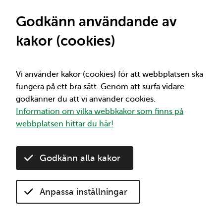
St
Viktig information
Mellan 1/7 och 2/12 får du 50% rabatt på alla
Godkänn användande av
30-dagarsbiljetter. Kom ihåg att 30-
kakor (cookies)
dagarsbiljetterna börjar gälla direkt vid köp
under kampanjperioden. Mer info om
rabatten hittar du här:
50% rabatt på 30-
dagarsbiljetter
Vi använder kakor (cookies) för att webbplatsen ska
fungera på ett bra sätt. Genom att surfa vidare
godkänner du att vi använder cookies.
Vi
Sök
Information om vilka webbkakor som finns på
webbplatsen hittar du här!
Hem
Så här läser du tidtabellen
Godkänn alla kakor
Helgavvikelser
Helgavvikelser
Anpassa inställningar
Lyssna