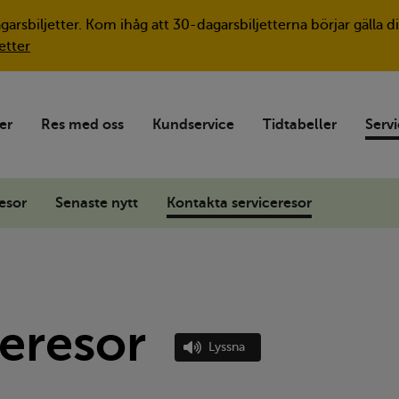
agarsbiljetter. Kom ihåg att 30-dagarsbiljetterna börjar gäll
etter
ter
Res med oss
Kundservice
Tidtabeller
Servi
esor
Senaste nytt
Kontakta serviceresor
ceresor
Lyssna