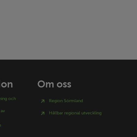
ion
Om oss
ning och
Region Sörmland
 av
Hållbar regional utveckling
e