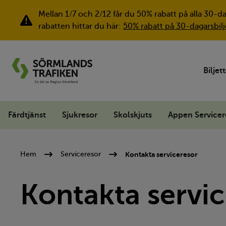
Mellan 1/7 och 2/12 får du 50% rabatt på alla 30-d
Viktig information
rabatten hittar du här:
50% rabatt på 30-dagarsbilj
Biljet
Färdtjänst
Sjukresor
Skolskjuts
Appen Servicer
Kontakta serviceresor
Hem
Serviceresor
Kontakta servi