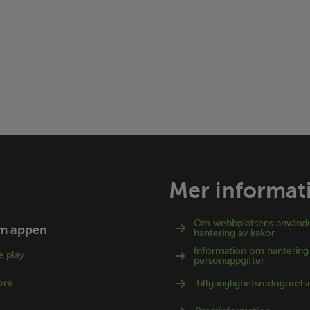
Mer informat
Om webbplatsens använd
m appen
hantering av kakor
Information om hantering
 play
personuppgifter
ore
Tillgänglighetsredogörels