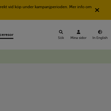
Stän
a direkt vid köp under kampanjperioden. Mer info om
ceresor
Sök
Mina sidor
In English