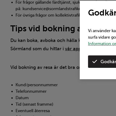
För frågor gällande färdtjänst, sjukresor och andra se
på: kundservice@sormlandstrafiken.se
Godkän
För övriga frågor om kollektivtrafiken: kontakt@sorm
Tips vid bokning av resa!
Vi använder ka
surfa vidare g
Du kan boka, avboka och hålla koll på dina resor
Information om
Sörmland som du hittar i
vår app!
Godkän
Vid bokning av resa är det bra om du har förbere
Kund/personnummer
Telefonnummer
Datum
Tid (senast framme)
Eventuell återresa