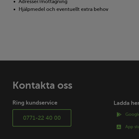
Adresser/mottagning
Hjälpmedel och eventuellt extra behov
Kontakta oss
Ring kundservice
Ladda he
Google
0771-22 40 00
App st