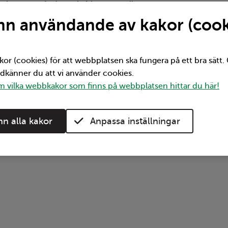
rviceresor går det också bra att mejla oss
n användande av kakor (cook
landstrafiken.se
kor (cookies) för att webbplatsen ska fungera på ett bra sätt
odkänner du att vi använder cookies.
 via det digitala bokningssystemet Serviceresor
 vilka webbkakor som finns på webbplatsen hittar du här!
n alla kakor
Anpassa inställningar
tt dig genom att ha tagit fram: