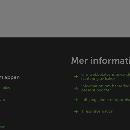
Mer informat
Om webbplatsens använd
m appen
hantering av kakor
Information om hantering
 play
personuppgifter
ore
Tillgänglighetsredogörels
Pressinformation
ram