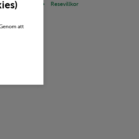
ies)
Resevillkor
Intern länk öppnas i samma fönster
. Genom att