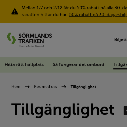
Mellan 1/7 och 2/12 får du 50% rabatt på alla 30-d
Viktig information
rabatten hittar du här:
50% rabatt på 30-dagarsbilj
Biljet
Hitta rätt hållplats
Så fungerar det ombord
Tillgä
Tillgänglighet
Hem
Res med oss
Tillgänglighet