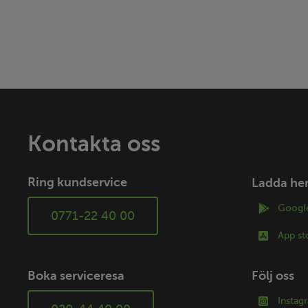
Kontakta oss
Ring kundservice
Ladda he
Google
0771-22 40 00
App st
Boka serviceresa
Följ oss
Instag