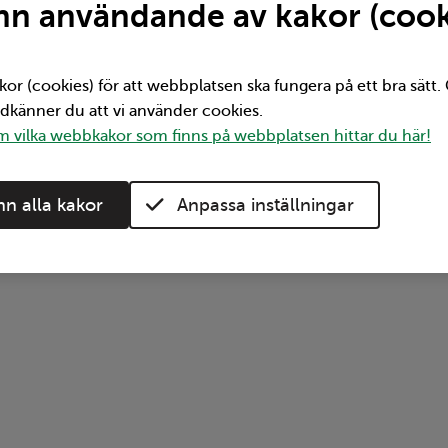
n användande av kakor (cook
 Rullstolen placeras på anvisad plats och låses
llstolen vänd med ryggen mot färdriktningen. Om
kor (cookies) för att webbplatsen ska fungera på ett bra sätt
 eldriven rullstol/permobil finns ska dessa
odkänner du att vi använder cookies.
 vilka webbkakor som finns på webbplatsen hittar du här!
ingsanordning användas för rullstolar vända med
n alla kakor
Anpassa inställningar
!