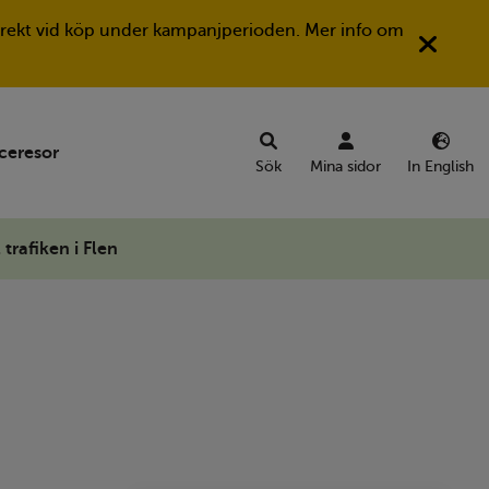
Stän
a direkt vid köp under kampanjperioden. Mer info om
ceresor
Sök
Mina sidor
In English
 trafiken i Flen