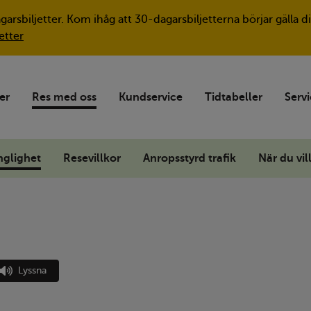
agarsbiljetter. Kom ihåg att 30-dagarsbiljetterna börjar gäll
etter
ter
Res med oss
Kundservice
Tidtabeller
Servi
nglighet
Resevillkor
Anropsstyrd trafik
När du vill
Lyssna