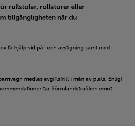
r rullstolar, rollatorer eller
m tillgängligheten när du
ov få hjälp vid på- och avstigning samt med
 barnvagn medtas avgiftsfritt i mån av plats. Enligt
rekommendationer tar Sörmlandstrafiken emot