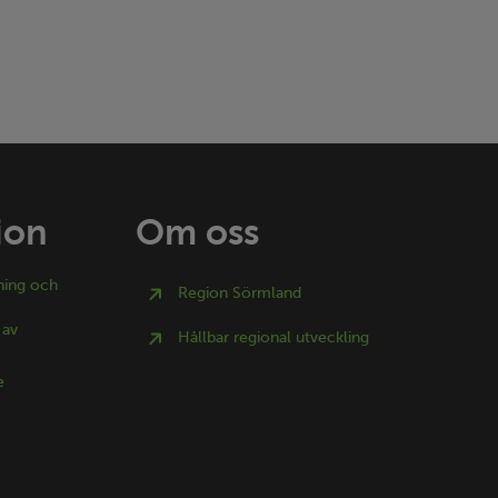
ion
Om oss
ning och
Region Sörmland
 av
Hållbar regional utveckling
e