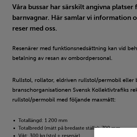
Våra bussar har särskilt angivna platser fö
barnvagnar. Här samlar vi information o
reser med oss.
Resenärer med funktionsnedsättning kan vid beh
betalning av resan av ombordpersonal.
Rullstol, rollator, eldriven rullstol/permobil eller
branschorganisationen Svensk Kollektivtrafiks 
rullstol/permobil med följande maxmått:
Totallängd: 1 200 mm
Totalbredd (mätt på bredaste ställe): 700 mm
Vikt: 300 kg (stol + resenär).