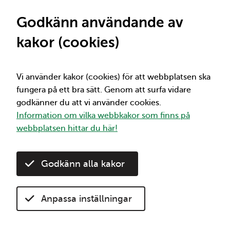
St
Viktig information
Mellan 1/7 och 2/12 får du 50% rabatt på alla
Godkänn användande av
30-dagarsbiljetter. Kom ihåg att 30-
kakor (cookies)
dagarsbiljetterna börjar gälla direkt vid köp
under kampanjperioden. Mer info om
rabatten hittar du här:
50% rabatt på 30-
dagarsbiljetter
Vi använder kakor (cookies) för att webbplatsen ska
fungera på ett bra sätt. Genom att surfa vidare
godkänner du att vi använder cookies.
Vi
Sök
Information om vilka webbkakor som finns på
webbplatsen hittar du här!
Skärgårdstrafik
Hem
Anropsstyrd trafik
Godkänn alla kakor
Skärgårdstrafik
Anpassa inställningar
Lyssna