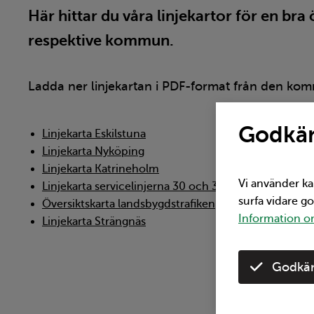
Här hittar du våra linjekartor för en bra 
respektive kommun.
Ladda ner linjekartan i PDF-format från den kom
Godkän
Linjekarta Eskilstuna
Linjekarta Nyköping
Linjekarta Katrineholm
Vi använder ka
Linjekarta servicelinjerna 30 och 31 Eskilstuna
surfa vidare g
Översiktskarta landsbygdstrafiken
Information om
Linjekarta Strängnäs
Godkän