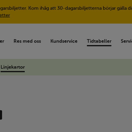
agarsbiljetter. Kom ihåg att 30-dagarsbiljetterna börjar gäll
etter
ter
Res med oss
Kundservice
Tidtabeller
Servi
Linjekartor