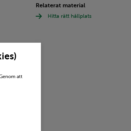
Relaterat material
Hitta rätt hållplats
Intern länk öppnas i samma fönster
ies)
. Genom att