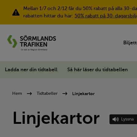
Mellan 1/7 och 2/12 får du 50% rabatt på alla 30-d
Viktig information
rabatten hittar du här:
50% rabatt på 30-dagarsbilj
Biljet
Ladda ner din tidtabell
Så här läser du tidtabellen
Linjekartor
Hem
Tidtabeller
Linjekartor
Lyssna