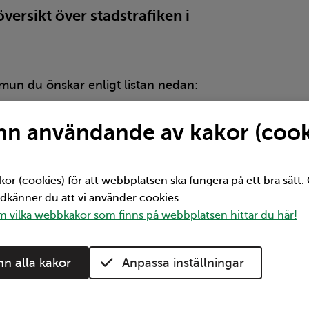
översikt över stadstrafiken i
mun du önskar enligt listan nedan:
n användande av kakor (cook
kor (cookies) för att webbplatsen ska fungera på ett bra sätt
odkänner du att vi använder cookies.
 vilka webbkakor som finns på webbplatsen hittar du här!
n alla kakor
Anpassa inställningar