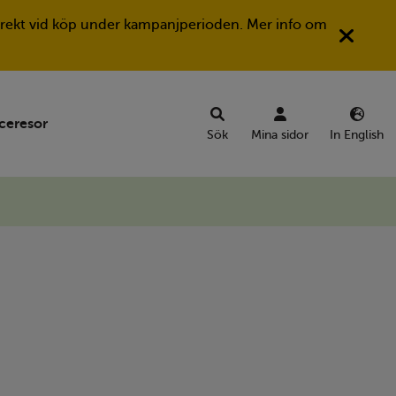
Stän
a direkt vid köp under kampanjperioden. Mer info om
ceresor
Sök
Mina sidor
In English