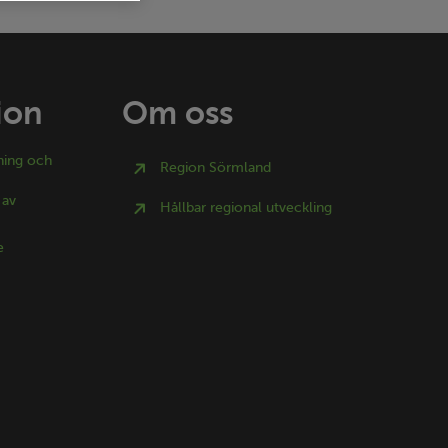
ion
Om oss
ning och
Region Sörmland
 av
Hållbar regional utveckling
e