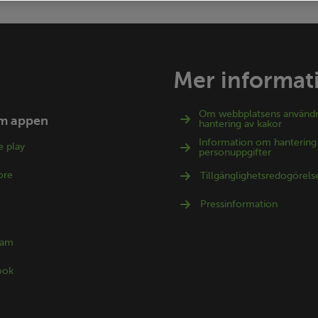
Mer informat
Om webbplatsens använd
m appen
hantering av kakor
Information om hantering
 play
personuppgifter
ore
Tillgänglighetsredogörels
Pressinformation
ram
ook