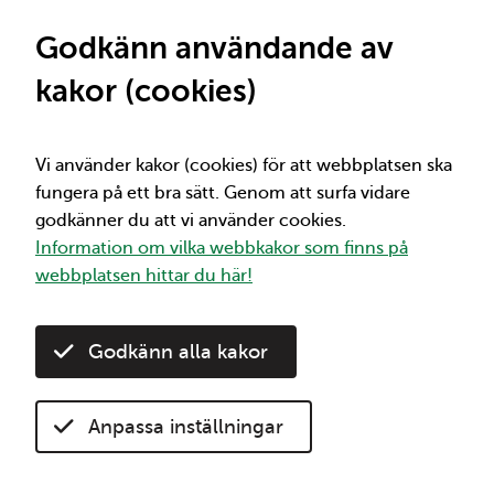
St
Viktig information
Mellan 1/7 och 2/12 får du 50% rabatt på alla
Godkänn användande av
30-dagarsbiljetter. Kom ihåg att 30-
kakor (cookies)
dagarsbiljetterna börjar gälla direkt vid köp
under kampanjperioden. Mer info om
rabatten hittar du här:
50% rabatt på 30-
dagarsbiljetter
Vi använder kakor (cookies) för att webbplatsen ska
fungera på ett bra sätt. Genom att surfa vidare
godkänner du att vi använder cookies.
Vi
Sök
Information om vilka webbkakor som finns på
webbplatsen hittar du här!
Hem
Anropsstyrd trafik
Godkänn alla kakor
Kompletteringstrafik
Kompletteringstrafik
Anpassa inställningar
Lyssna