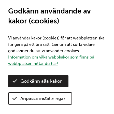
St
Viktig information
Mellan 1/7 och 2/12 får du 50% rabatt på alla
Godkänn användande av
30-dagarsbiljetter. Kom ihåg att 30-
kakor (cookies)
dagarsbiljetterna börjar gälla direkt vid köp
under kampanjperioden. Mer info om
rabatten hittar du här:
50% rabatt på 30-
dagarsbiljetter
Vi använder kakor (cookies) för att webbplatsen ska
fungera på ett bra sätt. Genom att surfa vidare
godkänner du att vi använder cookies.
Vi
Sök
Information om vilka webbkakor som finns på
webbplatsen hittar du här!
Studentrabatt
Hem
Välj rätt biljett
Godkänn alla kakor
Studentrabatt
Anpassa inställningar
Lyssna