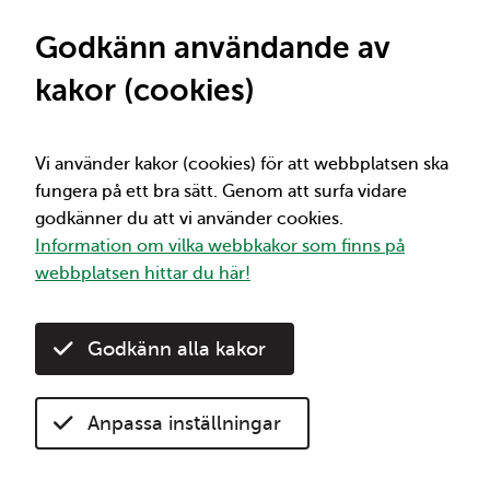
St
Viktig information
Mellan 1/7 och 2/12 får du 50% rabatt på alla
Godkänn användande av
30-dagarsbiljetter. Kom ihåg att 30-
kakor (cookies)
dagarsbiljetterna börjar gälla direkt vid köp
under kampanjperioden. Mer info om
rabatten hittar du här:
50% rabatt på 30-
dagarsbiljetter
Vi använder kakor (cookies) för att webbplatsen ska
fungera på ett bra sätt. Genom att surfa vidare
godkänner du att vi använder cookies.
Vi
Sök
Information om vilka webbkakor som finns på
webbplatsen hittar du här!
Sommartider på bussarna från och med 15 juni
Hem
Godkänn alla kakor
Sommartider på bussarna från
Anpassa inställningar
och med 15 juni