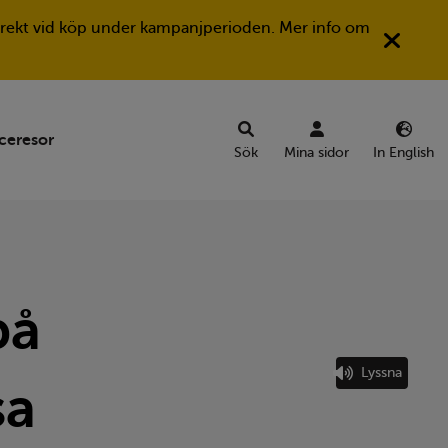
Stän
a direkt vid köp under kampanjperioden. Mer info om
ceresor
Sök
Mina sidor
In English
på
Lyssna
sa