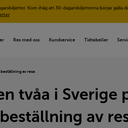
agarsbiljetter. Kom ihåg att 30-dagarsbiljetterna börjar gäll
etter
ter
Res med oss
Kundservice
Tidtabeller
Servi
beställning av resa
n tvåa i Sverige 
eställning av re