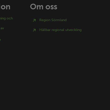
ion
Om oss
ning och
Region Sörmland
 av
Hållbar regional utveckling
e