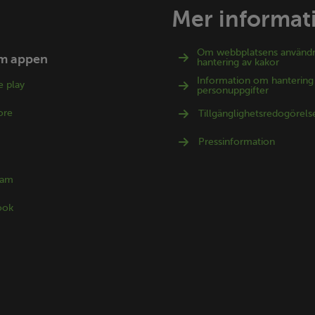
Mer informat
Om webbplatsens använd
m appen
hantering av kakor
Information om hantering
 play
personuppgifter
ore
Tillgänglighetsredogörels
Pressinformation
ram
ook