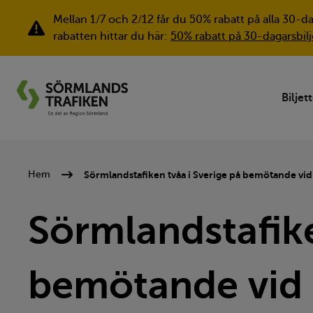
Mellan 1/7 och 2/12 får du 50% rabatt på alla 30-d
Viktig information
rabatten hittar du här:
50% rabatt på 30-dagarsbilj
Biljet
Sörmlandstafiken tvåa i Sverige på bemötande vid 
Hem
Sörmlandstafike
bemötande vid b