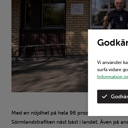
Godkän
Vi använder ka
surfa vidare g
Information om
Godkän
Med en nöjdhet på hela 96 procent på frågan hur
Sörmlandstrafiken näst bäst i landet. Även på an